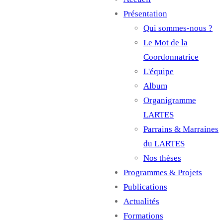
Main
Présentation
navigation
Qui sommes-nous ?
Le Mot de la
Coordonnatrice
L'équipe
Album
Organigramme
LARTES
Parrains & Marraines
du LARTES
Nos thèses
Programmes & Projets
Publications
Actualités
Formations