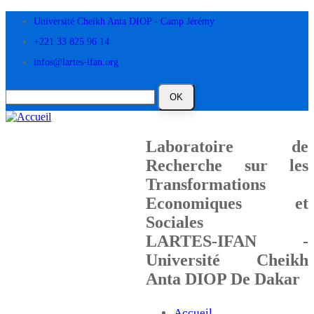
Aller
Université Cheikh Anta DIOP - Camp Jérémy
au
contenu
+221 33 825 96 14
principal
infos@lartes-ifan.org
Laboratoire de
Recherche sur les
Transformations
Economiques et
Sociales
LARTES-IFAN -
Université Cheikh
Anta DIOP De Dakar
Accueil