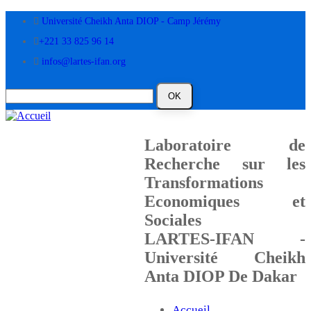
Aller
Université Cheikh Anta DIOP - Camp Jérémy
au
contenu
+221 33 825 96 14
principal
infos@lartes-ifan.org
Laboratoire de
Recherche sur les
Transformations
Economiques et
Sociales
LARTES-IFAN -
Université Cheikh
Anta DIOP De Dakar
Accueil