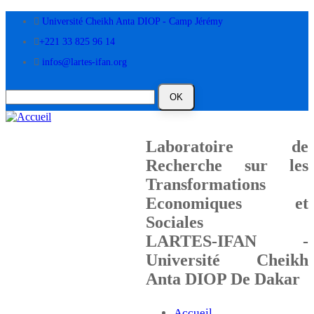
Aller
Université Cheikh Anta DIOP - Camp Jérémy
au
contenu
+221 33 825 96 14
principal
infos@lartes-ifan.org
Laboratoire de
Recherche sur les
Transformations
Economiques et
Sociales
LARTES-IFAN -
Université Cheikh
Anta DIOP De Dakar
Accueil