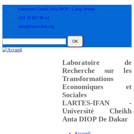
Aller
Université Cheikh Anta DIOP - Camp Jérémy
au
contenu
+221 33 825 96 14
principal
infos@lartes-ifan.org
Laboratoire de
Recherche sur les
Transformations
Economiques et
Sociales
LARTES-IFAN -
Université Cheikh
Anta DIOP De Dakar
Accueil