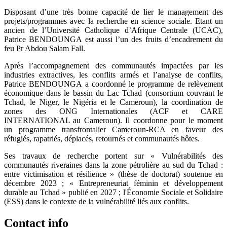
Disposant d’une très bonne capacité de lier le management des
projets/programmes avec la recherche en science sociale. Etant un
ancien de l’Université Catholique d’Afrique Centrale (UCAC),
Patrice BENDOUNGA est aussi l’un des fruits d’encadrement du
feu Pr Abdou Salam Fall.
Après l’accompagnement des communautés impactées par les
industries extractives, les conflits armés et l’analyse de conflits,
Patrice BENDOUNGA a coordonné le programme de relèvement
économique dans le bassin du Lac Tchad (consortium couvrant le
Tchad, le Niger, le Nigéria et le Cameroun), la coordination de
zones des ONG Internationales (ACF et CARE
INTERNATIONAL au Cameroun). Il coordonne pour le moment
un programme transfrontalier Cameroun-RCA en faveur des
réfugiés, rapatriés, déplacés, retournés et communautés hôtes.
Ses travaux de recherche portent sur « Vulnérabilités des
communautés riveraines dans la zone pétrolière au sud du Tchad :
entre victimisation et résilience » (thèse de doctorat) soutenue en
décembre 2023 ; « Entrepreneuriat féminin et développement
durable au Tchad » publié en 2027 ; l'Économie Sociale et Solidaire
(ESS) dans le contexte de la vulnérabilité liés aux conflits.
Contact info