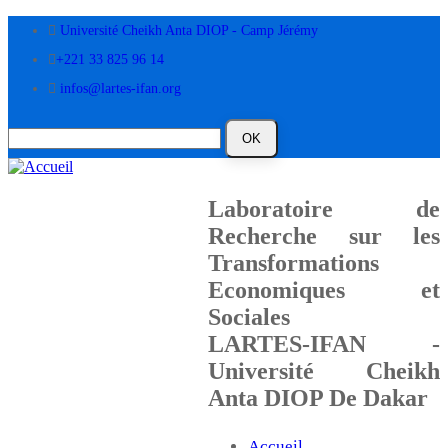
Aller
Université Cheikh Anta DIOP - Camp Jérémy
au
contenu
+221 33 825 96 14
principal
infos@lartes-ifan.org
Laboratoire de
Recherche sur les
Transformations
Economiques et
Sociales
LARTES-IFAN -
Université Cheikh
Anta DIOP De Dakar
Accueil