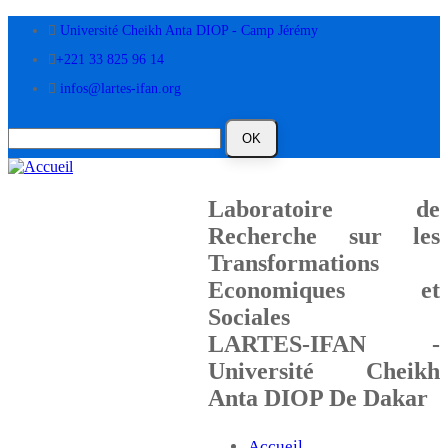
Aller
Université Cheikh Anta DIOP - Camp Jérémy
au
contenu
+221 33 825 96 14
principal
infos@lartes-ifan.org
Laboratoire de
Recherche sur les
Transformations
Economiques et
Sociales
LARTES-IFAN -
Université Cheikh
Anta DIOP De Dakar
Accueil