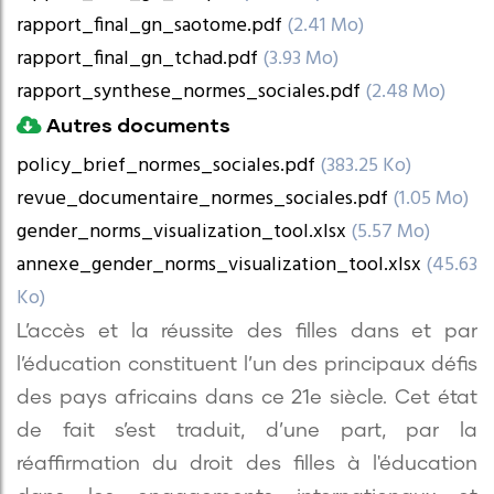
Document
rapport_final_gn_saotome.pdf
(2.41 Mo)
Document
rapport_final_gn_tchad.pdf
(3.93 Mo)
Document
rapport_synthese_normes_sociales.pdf
(2.48 Mo)
Autres documents
Document
policy_brief_normes_sociales.pdf
(383.25 Ko)
Document
revue_documentaire_normes_sociales.pdf
(1.05 Mo)
Document
gender_norms_visualization_tool.xlsx
(5.57 Mo)
Document
annexe_gender_norms_visualization_tool.xlsx
(45.63
Ko)
L’accès et la réussite des filles dans et par
l’éducation constituent l’un des principaux défis
des pays africains dans ce 21e siècle. Cet état
de fait s’est traduit, d’une part, par la
réaffirmation du droit des filles à l'éducation