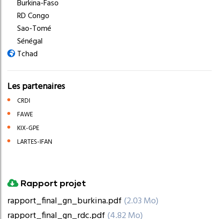
Burkina-Faso
RD Congo
Sao-Tomé
Sénégal
Tchad
Les partenaires
CRDI
FAWE
KIX-GPE
LARTES-IFAN
Rapport projet
Document
rapport_final_gn_burkina.pdf
(2.03 Mo)
Document
rapport_final_gn_rdc.pdf
(4.82 Mo)