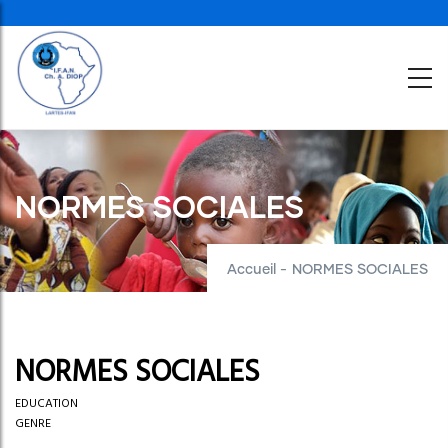
Aller
au
contenu
principal
NORMES SOCIALES
Accueil
-
NORMES SOCIALES
NORMES SOCIALES
EDUCATION
GENRE