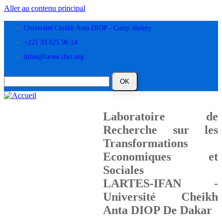
Aller au contenu principal
Université Cheikh Anta DIOP - Camp Jérémy
+221 33 825 96 14
infos@lartes-ifan.org
Laboratoire de
Recherche sur les
Transformations
Economiques et
Sociales
LARTES-IFAN -
Université Cheikh
Anta DIOP De Dakar