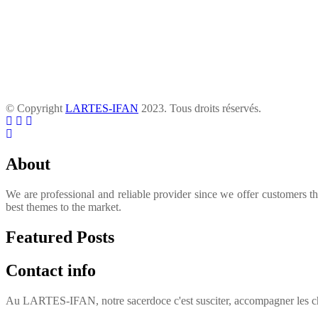
© Copyright
LARTES-IFAN
2023. Tous droits réservés.
About
We are professional and reliable provider since we offer customers t
best themes to the market.
Featured Posts
Contact info
Au LARTES-IFAN, notre sacerdoce c'est susciter, accompagner les cha