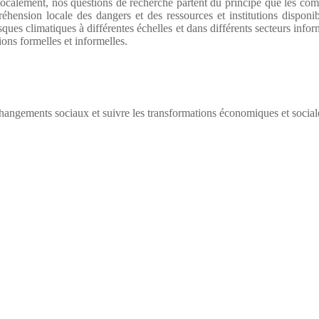
s localement, nos questions de recherche partent du principe que les com
réhension locale des dangers et des ressources et institutions dispo
ues climatiques à différentes échelles et dans différents secteurs infor
tions formelles et informelles.
ngements sociaux et suivre les transformations économiques et social