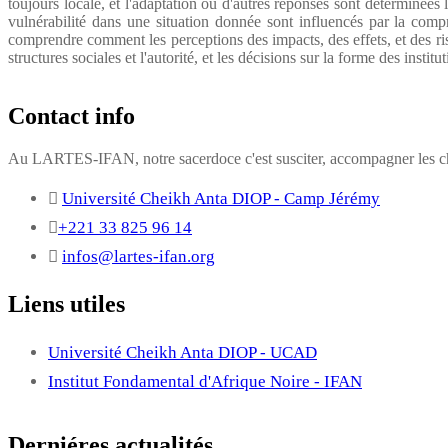
toujours locale, et l'adaptation ou d'autres réponses sont déterminée
vulnérabilité dans une situation donnée sont influencés par la comp
comprendre comment les perceptions des impacts, des effets, et des risq
structures sociales et l'autorité, et les décisions sur la forme des institu
Contact info
Au LARTES-IFAN, notre sacerdoce c'est susciter, accompagner les cha
Université Cheikh Anta DIOP - Camp Jérémy
+221 33 825 96 14
infos@lartes-ifan.org
Liens utiles
Université Cheikh Anta DIOP - UCAD
Institut Fondamental d'Afrique Noire - IFAN
Derniéres actualités