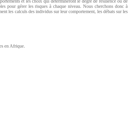
portements et les choix qui détermineront le degré de résilience ou de
nibles pour gérer les risques à chaque niveau. Nous cherchons donc à
ment les calculs des individus sur leur comportement, les débats sur les
es en Afrique.