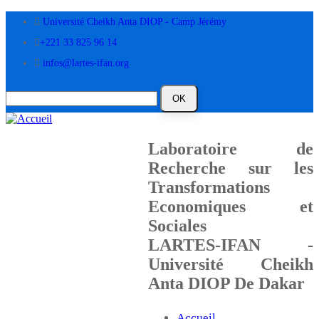
Aller
Université Cheikh Anta DIOP - Camp Jérémy
au
contenu
+221 33 825 96 14
principal
infos@lartes-ifan.org
Laboratoire de
Recherche sur les
Transformations
Economiques et
Sociales
LARTES-IFAN -
Université Cheikh
Anta DIOP De Dakar
Accueil