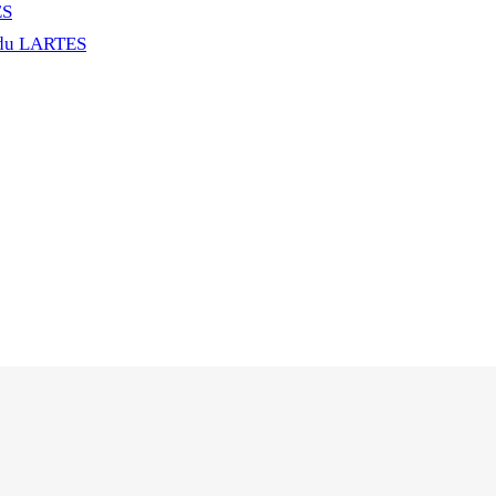
ES
 du LARTES