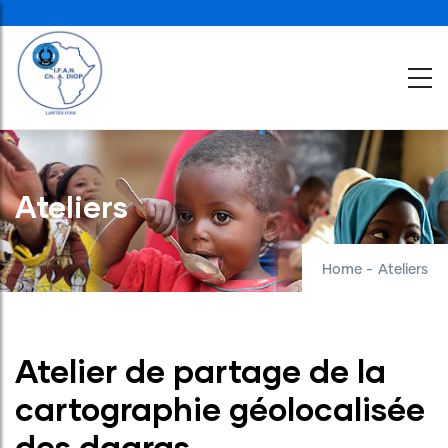
Skip
to
main
content
Ateliers
Home
-
Ateliers
Atelier de partage de la
cartographie géolocalisée
des daaras