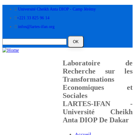
Skip
Université Cheikh Anta DIOP - Camp Jérémy
to
main
+221 33 825 96 14
content
infos@lartes-ifan.org
Laboratoire de
Recherche sur les
Transformations
Economiques et
Sociales
LARTES-IFAN -
Université Cheikh
Anta DIOP De Dakar
Accueil