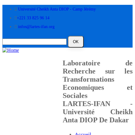
Skip
Université Cheikh Anta DIOP - Camp Jérémy
to
main
+221 33 825 96 14
content
infos@lartes-ifan.org
Laboratoire de
Recherche sur les
Transformations
Economiques et
Sociales
LARTES-IFAN -
Université Cheikh
Anta DIOP De Dakar
Accueil