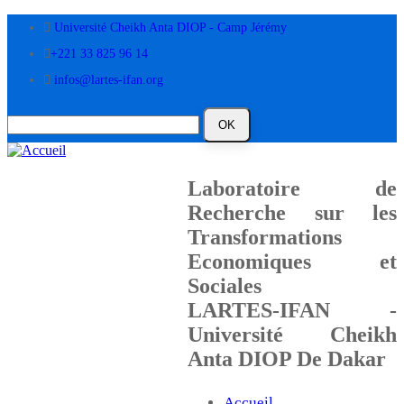
Aller
Université Cheikh Anta DIOP - Camp Jérémy
au
contenu
+221 33 825 96 14
principal
infos@lartes-ifan.org
Laboratoire de
Recherche sur les
Transformations
Economiques et
Sociales
LARTES-IFAN -
Université Cheikh
Anta DIOP De Dakar
Accueil