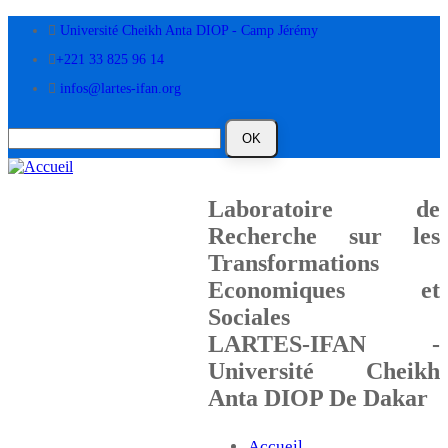
Aller
Université Cheikh Anta DIOP - Camp Jérémy
au
contenu
+221 33 825 96 14
principal
infos@lartes-ifan.org
Laboratoire de
Recherche sur les
Transformations
Economiques et
Sociales
LARTES-IFAN -
Université Cheikh
Anta DIOP De Dakar
Accueil