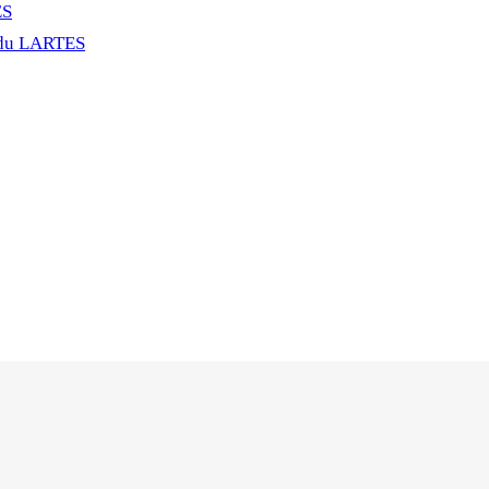
ES
 du LARTES