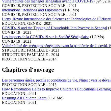
Vulnérabilités des ménages sénégalais avant la COVID-19
(594.32 K
COVID-19
,
PROTECTION SOCIALE
-
2021
International Relations and Diplomacy
(1.18 Mo)
COVID-19
,
PROTECTION SOCIALE
-
2021
Liens, Revue Internationale des Sciences et Technologies de l’Éducat
EDUCATION
,
GENRE
-
2021
COVID-19 and the Tipping of Households Into Poverty in Senegal
(
COVID-19
-
2021
Les impacts de la COVID-19 sur la Société Sénégalaise
(1.2 Mo)
COVID-19
-
2021
Vulnérabilité des ménages sénégalais avant la pandémie de la covid-1
STRUCTURE FAMILIALE
-
2021
STRUCTURE FAMILIALE
-
2014
PROTECTION SOCIALE
-
2014
Chapitres d'ouvrage
Les personnes âgées. profils et conditions de vie, Niger : vers le dév
PROTECTION SOCIALE
-
2015
How Remediation Helps to Improve Children’s Educational Learnings
EDUCATION
-
2021
Ensuring All Children Learn
(1.51 Mo)
EDUCATION
-
2021