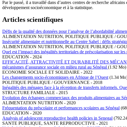
Par le passé, il a travaillé dans d’autres centres de recherche africains
développement socioéconomique et à la statistique.
Articles scientifiques
Défis de la qualité des données pour l’analyse de l’abordabilité alime
ALIMENTATION NUTRITION
,
POLITIQUE PUBLIQUE / G
Insécurité alimentaire et nutritionnelle au Centre Sahel : défis strat
ALIMENTATION NUTRITION
,
POLITIQUE PUBLIQUE / G
Quel est l’impact des inégalités territoriales de préscolarisation sur 
EDUCATION
-
2024
EFFICACITÉ, ATTRACTIVITÉ ET DURABILITÉ DES MÉCA
mécanismes d’assurance sociale en milieu rural au Sénégal
(1.92 Mo)
ECONOMIE SOCIALE ET SOLIDAIRE
-
2022
Les changements socio-économiques en Afrique de l’Ouest
(1.34 Mo
POLITIQUE PUBLIQUE / GOUVERNANCE
-
2018
Inégalités des ménages face à la réception de transferts informels. 
STRUCTURE FAMILIALE
-
2015
Evolution des échanges commerciaux des produits alimentaires au Sén
ALIMENTATION NUTRITION
-
2020
Fréquentation du préscolaire et performances scolaires au Sénégal
(68
EDUCATION
-
2020
Analysis of adolescent reproductive health policies in Senegal
(792.2
SANTE PUBLIQUE, SANTE REPRODUCTIVE
-
2021