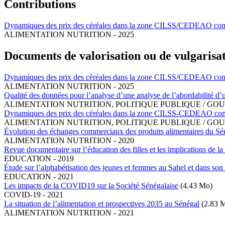
Contributions
Dynamiques des prix des céréales dans la zone CILSS/CEDEAO compa
ALIMENTATION NUTRITION
-
2025
Documents de valorisation ou de vulgarisa
Dynamiques des prix des céréales dans la zone CILSS/CEDEAO compa
ALIMENTATION NUTRITION
-
2025
Qualité des données pour l’analyse d’une analyse de l’abordabilité d’u
ALIMENTATION NUTRITION
,
POLITIQUE PUBLIQUE / G
Dynamiques des prix des céréales dans la zone CILSS-CEDEAO com
ALIMENTATION NUTRITION
,
POLITIQUE PUBLIQUE / G
Évolution des échanges commerciaux des produits alimentaires du Sénég
ALIMENTATION NUTRITION
-
2020
Revue documentaire sur l’éducation des filles et les implications de 
EDUCATION
-
2019
Étude sur l’alphabétisation des jeunes et femmes au Sahel et dans son
EDUCATION
-
2021
Les impacts de la COVID19 sur la Société Sénégalaise
(4.43 Mo)
COVID-19
-
2021
La situation de l’alimentation et prospectives 2035 au Sénégal
(2.83 
ALIMENTATION NUTRITION
-
2021