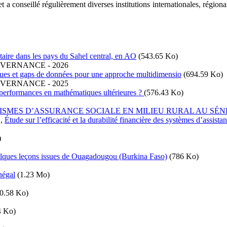
 et a conseillé régulièrement diverses institutions internationales, régio
ntaire dans les pays du Sahel central, en AO
(543.65 Ko)
OUVERNANCE
-
2026
égiques et gaps de données pour une approche multidimensio
(694.59 Ko)
OUVERNANCE
-
2025
les performances en mathématiques ultérieures ?
(576.43 Ko)
NISMES D’ASSURANCE SOCIALE EN MILIEU RURAL AU SÉ
,
Étude sur l’efficacité et la durabilité financière des systèmes d’assist
)
Quelques leçons issues de Ouagadougou (Burkina Faso)
(786 Ko)
égal
(1.23 Mo)
0.58 Ko)
4 Ko)