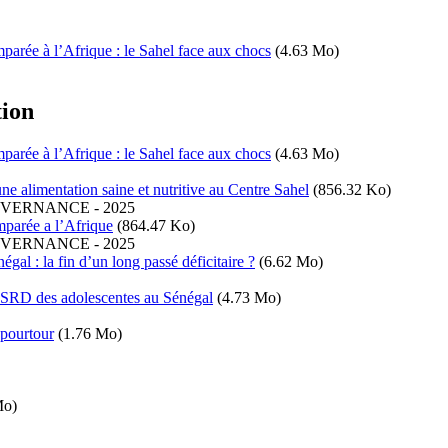
rée à l’Afrique : le Sahel face aux chocs
(4.63 Mo)
tion
rée à l’Afrique : le Sahel face aux chocs
(4.63 Mo)
ne alimentation saine et nutritive au Centre Sahel
(856.32 Ko)
OUVERNANCE
-
2025
parée a l’Afrique
(864.47 Ko)
OUVERNANCE
-
2025
al : la fin d’un long passé déficitaire ?
(6.62 Mo)
la SRD des adolescentes au Sénégal
(4.73 Mo)
 pourtour
(1.76 Mo)
Mo)