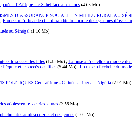
rée à l’Afrique : le Sahel face aux chocs
(4.63 Mo)
NISMES D’ASSURANCE SOCIALE EN MILIEU RURAL AU SÉ
,
Étude sur l’efficacité et la durabilité financière des systèmes d’assist
utés au Sénégal
(1.16 Mo)
é et le succès des filles
(1.35 Mo)
,
La mise à l’échelle du modèle des é
l’équité et le succès des filles
(5.44 Mo)
,
La mise à l’échelle du modèle
IQUES Centrafrique - Guinée - Libéria – Nigéria
(2.91 Mo)
 des adolescent·e·s et des jeunes
(2.56 Mo)
roduction des adolescent·e·s et des jeunes
(1.01 Mo)