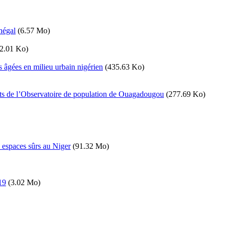
négal
(6.57 Mo)
2.01 Ko)
s âgées en milieu urbain nigérien
(435.63 Ko)
ants de l’Observatoire de population de Ouagadougou
(277.69 Ko)
 espaces sûrs au Niger
(91.32 Mo)
19
(3.02 Mo)