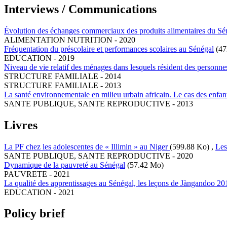
Interviews / Communications
Évolution des échanges commerciaux des produits alimentaires du Sé
ALIMENTATION NUTRITION
-
2020
Fréquentation du préscolaire et performances scolaires au Sénégal
(47
EDUCATION
-
2019
Niveau de vie relatif des ménages dans lesquels résident des personne
STRUCTURE FAMILIALE
-
2014
STRUCTURE FAMILIALE
-
2013
La santé environnementale en milieu urbain africain. Le cas des enf
SANTE PUBLIQUE, SANTE REPRODUCTIVE
-
2013
Livres
La PF chez les adolescentes de « Illimin » au Niger
(599.88 Ko)
,
Les
SANTE PUBLIQUE, SANTE REPRODUCTIVE
-
2020
Dynamique de la pauvreté au Sénégal
(57.42 Mo)
PAUVRETE
-
2021
La qualité des apprentissages au Sénégal, les leçons de Jàngandoo 20
EDUCATION
-
2021
Policy brief