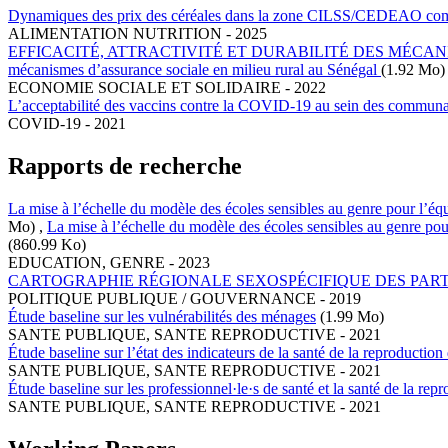
Dynamiques des prix des céréales dans la zone CILSS/CEDEAO compa
ALIMENTATION NUTRITION
-
2025
EFFICACITÉ, ATTRACTIVITÉ ET DURABILITÉ DES MÉCA
mécanismes d’assurance sociale en milieu rural au Sénégal
(1.92 Mo)
ECONOMIE SOCIALE ET SOLIDAIRE
-
2022
L’acceptabilité des vaccins contre la COVID-19 au sein des communa
COVID-19
-
2021
Rapports de recherche
La mise à l’échelle du modèle des écoles sensibles au genre pour l’équit
Mo)
,
La mise à l’échelle du modèle des écoles sensibles au genre pour 
(860.99 Ko)
EDUCATION
,
GENRE
-
2023
CARTOGRAPHIE RÉGIONALE SEXOSPÉCIFIQUE DES PARTIS POLIT
POLITIQUE PUBLIQUE / GOUVERNANCE
-
2019
Étude baseline sur les vulnérabilités des ménages
(1.99 Mo)
SANTE PUBLIQUE, SANTE REPRODUCTIVE
-
2021
Étude baseline sur l’état des indicateurs de la santé de la reproduction
SANTE PUBLIQUE, SANTE REPRODUCTIVE
-
2021
Étude baseline sur les professionnel·le·s de santé et la santé de la rep
SANTE PUBLIQUE, SANTE REPRODUCTIVE
-
2021