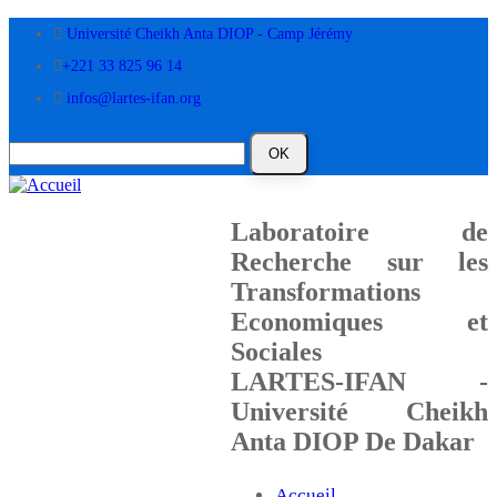
Aller
Université Cheikh Anta DIOP - Camp Jérémy
au
contenu
+221 33 825 96 14
principal
infos@lartes-ifan.org
Laboratoire de
Recherche sur les
Transformations
Economiques et
Sociales
LARTES-IFAN -
Université Cheikh
Anta DIOP De Dakar
Accueil