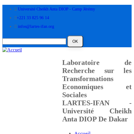
Aller
Université Cheikh Anta DIOP - Camp Jérémy
au
contenu
+221 33 825 96 14
principal
infos@lartes-ifan.org
Laboratoire de
Recherche sur les
Transformations
Economiques et
Sociales
LARTES-IFAN -
Université Cheikh
Anta DIOP De Dakar
Accueil