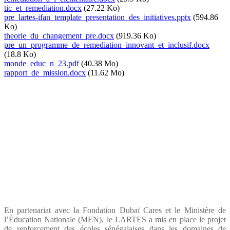
Document
tic_et_remediation.docx
(27.22 Ko)
Document
pre_lartes-ifan_template_presentation_des_initiatives.pptx
(594.86
Ko)
Document
theorie_du_changement_pre.docx
(919.36 Ko)
Document
pre_un_programme_de_remediation_innovant_et_inclusif.docx
(18.8 Ko)
Document
monde_educ_n_23.pdf
(40.38 Mo)
Document
rapport_de_mission.docx
(11.62 Mo)
En partenariat avec la Fondation Dubaï Cares et le Ministère de
l’Éducation Nationale (MEN), le LARTES a mis en place le projet
de renforcement des écoles sénégalaises dans les domaines de