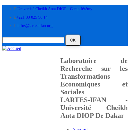
Aller
Université Cheikh Anta DIOP - Camp Jérémy
au
contenu
+221 33 825 96 14
principal
infos@lartes-ifan.org
Laboratoire de
Recherche sur les
Transformations
Economiques et
Sociales
LARTES-IFAN -
Université Cheikh
Anta DIOP De Dakar
Accueil