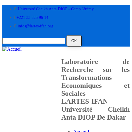
Aller
Université Cheikh Anta DIOP - Camp Jérémy
au
contenu
+221 33 825 96 14
principal
infos@lartes-ifan.org
Laboratoire de
Recherche sur les
Transformations
Economiques et
Sociales
LARTES-IFAN -
Université Cheikh
Anta DIOP De Dakar
Accueil