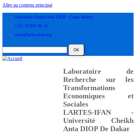
Aller au contenu principal
Université Cheikh Anta DIOP - Camp Jérémy
+221 33 825 96 14
infos@lartes-ifan.org
Laboratoire de
Recherche sur les
Transformations
Economiques et
Sociales
LARTES-IFAN -
Université Cheikh
Anta DIOP De Dakar