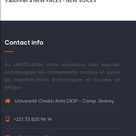
S'abonner à NEW FACES - NEW VOICES
l’inclusion financière en Afrique
En Savoir +
(Afrique du Sud
Contact info
Au LARTES-IFAN, notre sacerdoce c'est susciter,
accompagner les changements sociaux et suivre
les transformations économiques et sociales en
Afrique.
Université Cheikh Anta DIOP - Camp Jérémy
+221 33 825 96 14