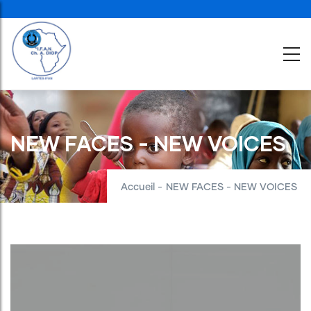
Aller
au
contenu
principal
NEW FACES - NEW VOICES
Accueil
-
NEW FACES - NEW VOICES