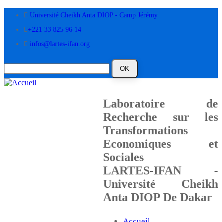
Aller
Université Cheikh Anta DIOP - Camp Jérémy
au
contenu
+221 33 825 96 14
principal
infos@lartes-ifan.org
Laboratoire de
Recherche sur les
Transformations
Economiques et
Sociales
LARTES-IFAN -
Université Cheikh
Anta DIOP De Dakar
Accueil